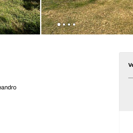
V
eandro